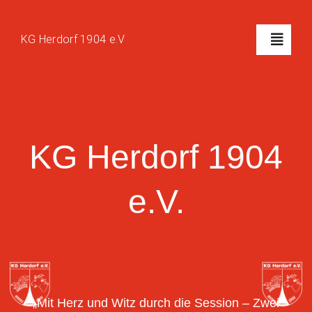
Zum
Inhalt
KG Herdorf 1904 e.V
Toggl
springen
Naviga
Home
Der Verein
KG Herdorf 1904
Der Vorstand
e.V.
Bildergalerie
Zeltverleih
„Mit Herz und Witz durch die Session – Zwei