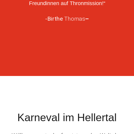
Freundinnen auf Thronmission!“
Kontakt
-Birthe
Thomas
–
Förderverein
Karneval im Hellertal