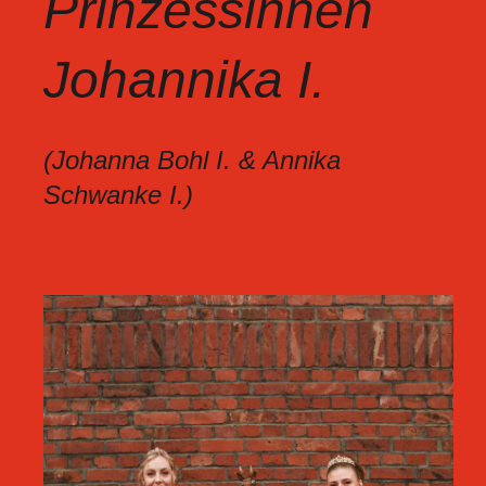
Prinzessinnen
Johannika I.
(Johanna Bohl I.
&
Annika
Schwanke I.)