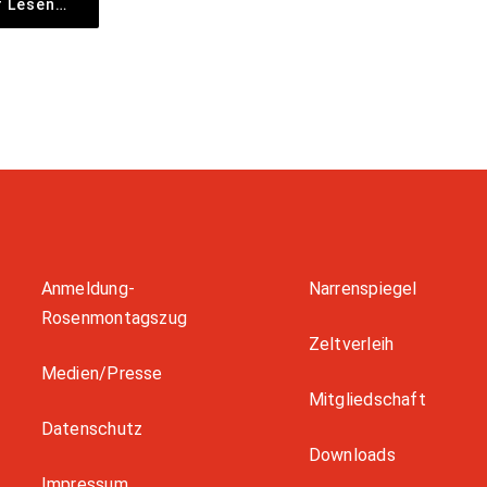
r Lesen…
Anmeldung-
Narrenspiegel
Rosenmontagszug
Zeltverleih
Medien/Presse
Mitgliedschaft
Datenschutz
Downloads
Impressum