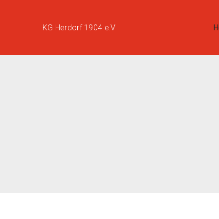
Zum
Inhalt
KG Herdorf 1904 e.V
H
springen