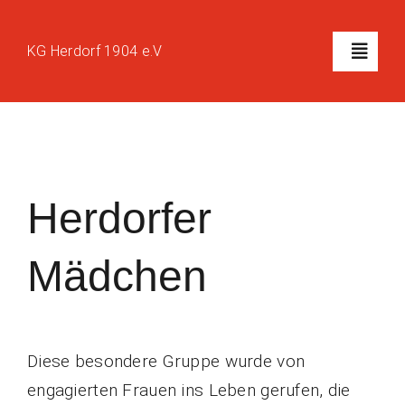
Zum
Inhalt
KG Herdorf 1904 e.V
Toggl
springen
Naviga
Home
Der Verein
Herdorfer
Der Vorstand
Mädchen
Bildergalerie
Diese besondere Gruppe wurde von
Zeltverleih
engagierten Frauen ins Leben gerufen, die