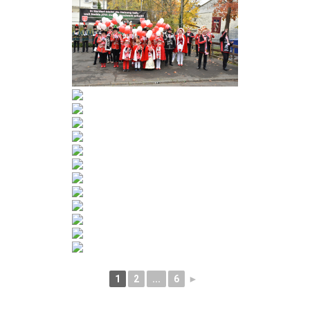
1
2
...
6
►